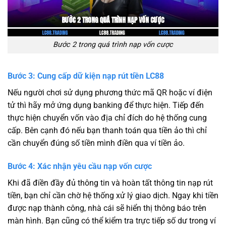
Bước 2 trong quá trình nạp vốn cược
Bước 3: Cung cấp dữ kiện nạp rút tiền LC88
Nếu người chơi sử dụng phương thức mã QR hoặc ví điện
tử thì hãy mở ứng dụng banking để thực hiện. Tiếp đến
thực hiện chuyển vốn vào địa chỉ đích do hệ thống cung
cấp. Bên cạnh đó nếu bạn thanh toán qua tiền ảo thì chỉ
cần chuyển đúng số tiền mình điền qua ví tiền ảo.
Bước 4: Xác nhận yêu cầu nạp vốn cược
Khi đã điền đầy đủ thông tin và hoàn tất thông tin nạp rút
tiền, bạn chỉ cần chờ hệ thống xử lý giao dịch. Ngay khi tiền
được nạp thành công, nhà cái sẽ hiển thị thông báo trên
màn hình. Bạn cũng có thể kiểm tra trực tiếp số dư trong ví