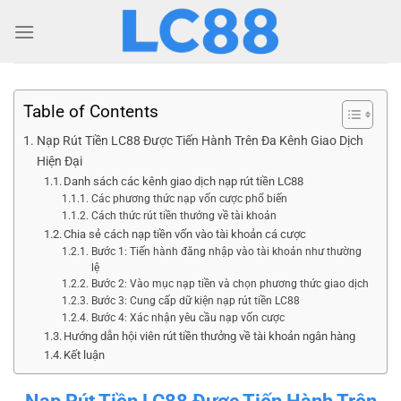
Table of Contents
Nạp Rút Tiền LC88 Được Tiến Hành Trên Đa Kênh Giao Dịch
Hiện Đại
Danh sách các kênh giao dịch nạp rút tiền LC88
Các phương thức nạp vốn cược phổ biến
Cách thức rút tiền thưởng về tài khoản
Chia sẻ cách nạp tiền vốn vào tài khoản cá cược
Bước 1: Tiến hành đăng nhập vào tài khoản như thường
lệ
Bước 2: Vào mục nạp tiền và chọn phương thức giao dịch
Bước 3: Cung cấp dữ kiện nạp rút tiền LC88
Bước 4: Xác nhận yêu cầu nạp vốn cược
Hướng dẫn hội viên rút tiền thưởng về tài khoản ngân hàng
Kết luận