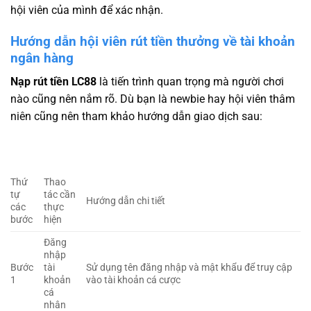
hội viên của mình để xác nhận.
Hướng dẫn hội viên rút tiền thưởng về tài khoản
ngân hàng
Nạp rút tiền LC88
là tiến trình quan trọng mà người chơi
nào cũng nên nắm rõ. Dù bạn là newbie hay hội viên thâm
niên cũng nên tham khảo hướng dẫn giao dịch sau:
Thứ
Thao
tự
tác cần
Hướng dẫn chi tiết
các
thực
bước
hiện
Đăng
nhập
Bước
tài
Sử dụng tên đăng nhập và mật khẩu để truy cập
1
khoản
vào tài khoản cá cược
cá
nhân