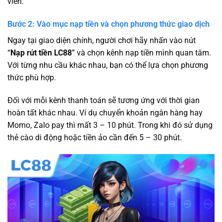
viên.
Bước 2: Vào mục nạp tiền và chọn phương thức giao dịch
Ngay tại giao diện chính, người chơi hãy nhấn vào nút
“
Nạp rút tiền LC88
” và chọn kênh nạp tiền mình quan tâm.
Với từng nhu cầu khác nhau, bạn có thể lựa chọn phương
thức phù hợp.
Đối với mỗi kênh thanh toán sẽ tương ứng với thời gian
hoàn tất khác nhau. Ví dụ chuyển khoản ngân hàng hay
Momo, Zalo pay thì mất 3 – 10 phút. Trong khi đó sử dụng
thẻ cào di động hoặc tiền ảo cần đến 5 – 30 phút.