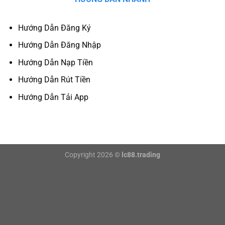
Hướng Dẫn Đăng Ký
Hướng Dẫn Đăng Nhập
Hướng Dẫn Nạp Tiền
Hướng Dẫn Rút Tiền
Hướng Dẫn Tải App
Copyright 2026 ©
lc88.trading