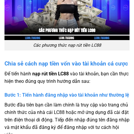
Các phương thức nạp rút tiền LC88
Chia sẻ cách nạp tiền vốn vào tài khoản cá cược
Để tiến hành
nạp rút tiền LC88
vào tài khoản, bạn cần thực
hiện theo đúng quy trình hướng dẫn sau:
Bước 1: Tiến hành đăng nhập vào tài khoản như thường lệ
Bước đầu tiên bạn cần làm chính là truy cập vào trang chủ
chính thức của nhà cái LC88 hoặc mở ứng dụng đã cài đặt
trên điện thoại di động. Tiếp đến nhập đúng tên đăng nhập
và mật khẩu đã đăng ký để đăng nhập với tư cách hội