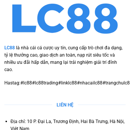
LC88
là nhà cái cá cược uy tín, cung cấp trò chơi đa dạng,
tỷ lệ thưởng cao, giao dịch an toàn, nạp rút siêu tốc và
nhiều ưu đãi hấp dẫn, mang lại trải nghiệm giải trí đỉnh
cao.
Hastag:#lc88#lc88trading#linklc88#nhacailc88#trangchulc
LIÊN HỆ
Địa chỉ: 10 P. Đại La, Trương Định, Hai Bà Trưng, Hà Nội,
Việt Nam